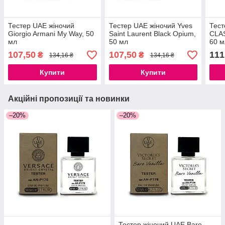
Тестер UAE жіночий
Тестер UAE жіночий Yves
Тест
Giorgio Armani My Way, 50
Saint Laurent Black Opium,
CLAS
мл
50 мл
60 м
107,50
107,50
111
₴
₴
134,16 ₴
134,16 ₴
Купити
Купити
Акційні пропозиції та новинки
–20%
–20%
Тестер жіночий UAE Bare