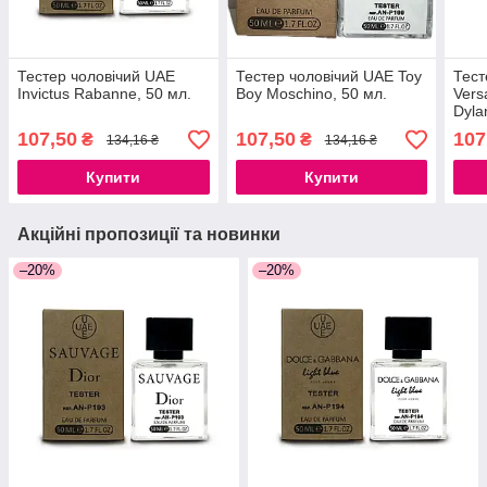
Тестер чоловічий UAE
Тестер чоловічий UAE Toy
Тест
Invictus Rabanne, 50 мл.
Boy Moschino, 50 мл.
Ver
Dyla
107,50
107,50
107
₴
₴
134,16 ₴
134,16 ₴
Купити
Купити
Акційні пропозиції та новинки
–20%
–20%