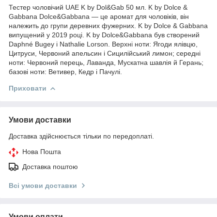
Тестер чоловічий UAE K by Dol&Gab 50 мл. K by Dolce &
Gabbana Dolce&Gabbana — це аромат для чоловіків, він
належить до групи деревних фужерних. K by Dolce & Gabbana
випущений у 2019 році. K by Dolce&Gabbana був створений
Daphné Bugey і Nathalie Lorson. Верхні ноти: Ягоди ялівцю,
Цитруси, Червоний апельсин і Сицилійський лимон; середні
ноти: Червоний перець, Лаванда, Мускатна шавлія й Герань;
базові ноти: Ветивер, Кедр і Пачулі.
Приховати
Умови доставки
Доставка здійснюється тільки по передоплаті.
Нова Пошта
Доставка поштою
Всі умови доставки
Умови оплати