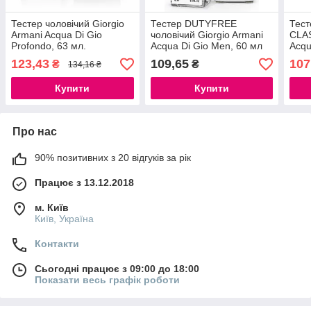
Тестер чоловічий Giorgio
Тестер DUTYFREE
Тест
Armani Acqua Di Gio
чоловічий Giorgio Armani
CLAS
Profondo, 63 мл.
Acqua Di Gio Men, 60 мл
Acqu
Insti
123,43
109,65
107
₴
₴
134,16 ₴
Купити
Купити
Про нас
90% позитивних з 20 відгуків за рік
Працює з 13.12.2018
м. Київ
Київ, Україна
Контакти
Сьогодні працює з 09:00 до 18:00
Показати весь графік роботи