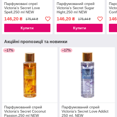
Парфумовані спреї
Парфумований спрей
Пар
Victoria's Secret Love
Victoria's Secret Sugar
Vict
Spell,250 ml NEW
Hight,250 ml NEW
Conf
146,20
146,20
146
₴
₴
175,44 ₴
175,44 ₴
Купити
Купити
Акційні пропозиції та новинки
–17%
–17%
Парфумований спрей
Парфумований спрей
Victoria's Secret Coconut
Victoria's Secret Love Addict
Passion,250 ml NEW
250 ml, NEW