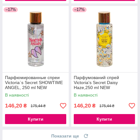
–17%
–17%
Парфюмированные спреи
Парфумований спрей
Victoria`s Secret SHOWTIME
Victoria's Secret Daisy
ANGEL, 250 ml NEW
Haze,250 ml NEW
В наявності
В наявності
146,20
146,20
₴
₴
175,44 ₴
175,44 ₴
Купити
Купити
Показати ще