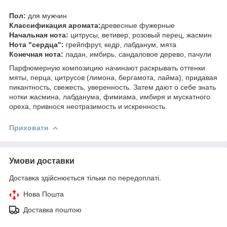
Пол:
для мужчин
Классификация аромата:
древесные фужерные
Начальная нота:
цитрусы, ветивер, розовый перец, жасмин
Нота "сердца":
грейпфрут, кедр, лабданум, мята
Конечная нота:
ладан, имбирь, сандаловое дерево, пачули
Парфюмерную композицию начинают раскрывать оттенки
мяты, перца, цитрусов (лимона, бергамота, лайма), придавая
пикантность, свежесть, уверенность. Затем дают о себе знать
нотки жасмина, лабданума, фимиама, имбиря и мускатного
ореха, привнося неотразимость и искренность.
Приховати
Умови доставки
Доставка здійснюється тільки по передоплаті.
Нова Пошта
Доставка поштою