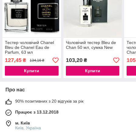
Тестер чоловічий Chanel
Чоловічий тестер Bleu de
Тес
Bleu de Chanel Eau de
Chan 50 мл, сумка New
чоло
Parfum, 63 мл
Chan
127,45
103,20
105
₴
₴
134,16 ₴
Купити
Купити
Про нас
90% позитивних з 20 відгуків за рік
Працює з 13.12.2018
м. Київ
Київ, Україна