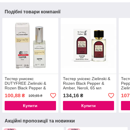
Подібні товари компанії
Тестер унисекс
Тестер унісекс Zielinski &
Тест
DUTYFREE Zielinski &
Rozen Black Pepper &
Pepp
Rozen Black Pepper &
Amber, Neroli, 65 мл
Ziel
Amber, Neroli, 60 мл.
100,88
134,16
107
₴
₴
109,65 ₴
Купити
Купити
Акційні пропозиції та новинки