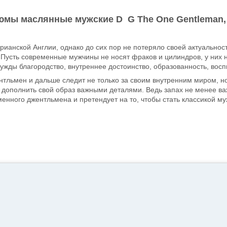
мы маслянные мужские D G The One Gentleman, 
рианской Англии, однако до сих пор не потеряло своей актуально
Пусть современные мужчины не носят фраков и цилиндров, у них н
чужды благородство, внутреннее достоинство, образованность, восп
тльмен и дальше следит не только за своим внутренним миром, н
ополнить свой образ важными деталями. Ведь запах не менее важ
енного джентльмена и претендует на то, чтобы стать классикой му