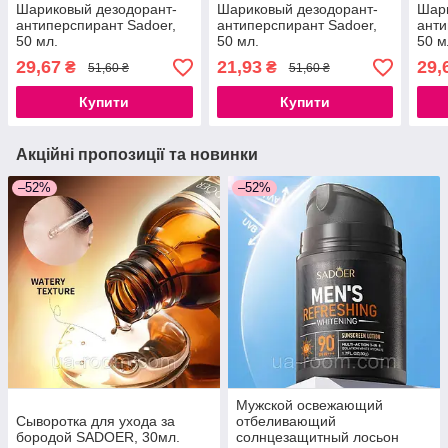
Шариковый дезодорант-
Шариковый дезодорант-
Шари
антиперспирант Sadoer,
антиперспирант Sadoer,
анти
50 мл.
50 мл.
50 м
29,67
21,93
29,
₴
₴
51,60 ₴
51,60 ₴
Купити
Купити
Акційні пропозиції та новинки
–52%
–52%
Мужской освежающий
Сыворотка для ухода за
отбеливающий
бородой SADOER, 30мл.
солнцезащитный лосьон