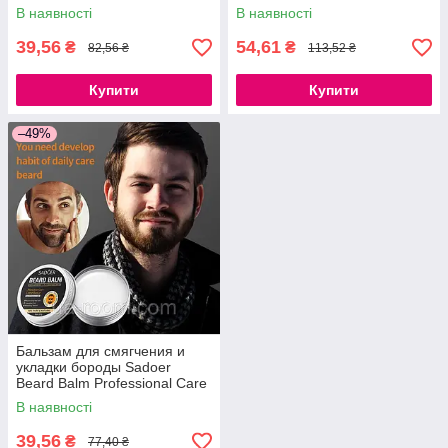
SPF90+PA+++ SADOER, 50г.
В наявності
В наявності
39,56
54,61
₴
₴
82,56 ₴
113,52 ₴
Купити
Купити
–49%
Бальзам для смягчения и
укладки бороды Sadoer
Beard Balm Professional Care
20 г.
В наявності
39,56
₴
77,40 ₴