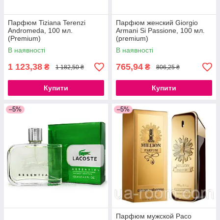
Парфюм Tiziana Terenzi
Парфюм женский Giorgio
Andromeda, 100 мл.
Armani Si Passione, 100 мл.
(Premium)
(premium)
В наявності
В наявності
1 123,38
765,94
₴
₴
1 182,50 ₴
806,25 ₴
Купити
Купити
–5%
–5%
Парфюм мужской Paco