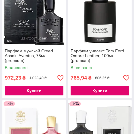
Парфюм мужской Creed
Парфюм унисекс Tom Ford
Absolu Aventus, 75мл.
Ombre Leather, 100мл.
(premium)
(premium)
В наявності
В наявності
972,23
765,94
₴
₴
1 023,40 ₴
806,25 ₴
Купити
Купити
–5%
–5%