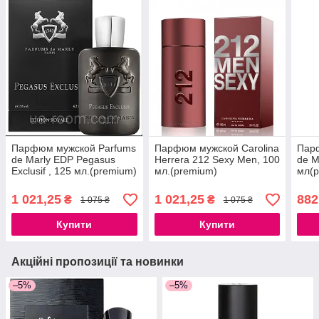
Парфюм мужской Parfums
Парфюм мужской Carolina
Парф
de Marly EDP Pegasus
Herrera 212 Sexy Men, 100
de M
Exclusif , 125 мл.(premium)
мл.(premium)
мл(p
1 021,25
1 021,25
882
₴
₴
1 075 ₴
1 075 ₴
Купити
Купити
Акційні пропозиції та новинки
–5%
–5%