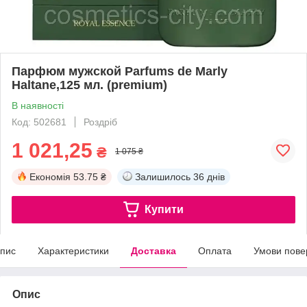
Парфюм мужской Parfums de Marly
Haltane,125 мл. (premium)
В наявності
Код: 502681
Роздріб
1 021,25
₴
1 075 ₴
Економія
53.75 ₴
Залишилось
36 днів
Купити
пис
Характеристики
Доставка
Оплата
Умови пове
Опис