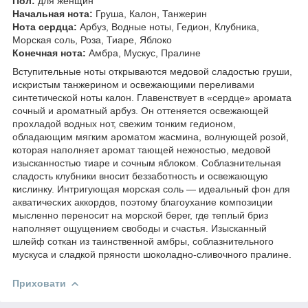
Пол:
для женщин
Начальная нота:
Груша, Калон, Танжерин
Нота сердца:
Арбуз, Водные ноты, Гедион, Клубника,
Морская соль, Роза, Тиаре, Яблоко
Конечная нота:
Амбра, Мускус, Пралине
Вступительные ноты открываются медовой сладостью груши,
искристым танжерином и освежающими переливами
синтетической ноты калон. Главенствует в «сердце» аромата
сочный и ароматный арбуз. Он оттеняется освежающей
прохладой водных нот, свежим тонким гедионом,
обладающим мягким ароматом жасмина, волнующей розой,
которая наполняет аромат тающей нежностью, медовой
изысканностью тиаре и сочным яблоком. Соблазнительная
сладость клубники вносит беззаботность и освежающую
кислинку. Интригующая морская соль — идеальный фон для
акватических аккордов, поэтому благоухание композиции
мысленно переносит на морской берег, где теплый бриз
наполняет ощущением свободы и счастья. Изысканный
шлейф соткан из таинственной амбры, соблазнительного
мускуса и сладкой пряности шоколадно-сливочного пралине.
Приховати