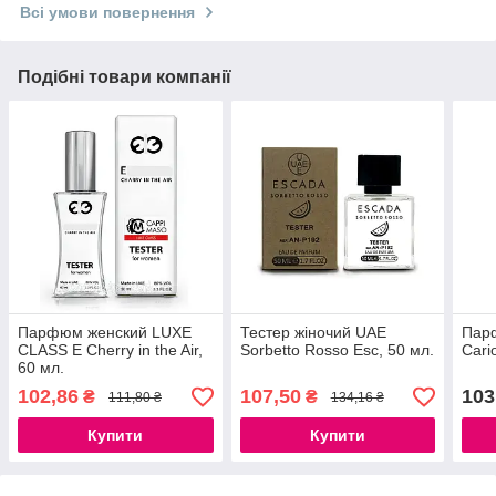
Всі умови повернення
Подібні товари компанії
Парфюм женский LUXE
Тестер жіночий UAE
Парф
CLASS E Cherry in the Air,
Sorbetto Rosso Esc, 50 мл.
Cari
60 мл.
102,86
107,50
103
₴
₴
111,80 ₴
134,16 ₴
Купити
Купити