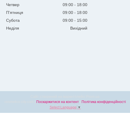
Четвер
09:00
18:00
Пʼятниця
09:00
18:00
Субота
09:00
15:00
Неділя
Вихідний
Сайт створений на маркетплейсі
Prom.ua
cosmetics-city.com |
Поскаржитися на контент
|
Політика конфіденційності
Select Language
▼