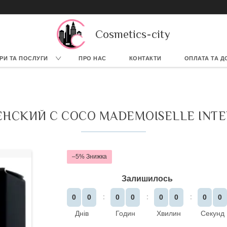
Cosmetics-city
РИ ТА ПОСЛУГИ
ПРО НАС
КОНТАКТИ
ОПЛАТА ТА Д
НСКИЙ C COCO MADEMOISELLE INTEN
–5%
Залишилось
0
0
0
0
0
0
0
0
Днів
Годин
Хвилин
Секунд