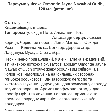
Парфуми унісекс Ormonde Jayne Nawab of Oudh,
120 мл. (premium)
Стать:
унісекс
Класифікація: нішева
Тип аромату:
східні Нота, Альдагіди, Нота,
Альдагіди серця:
Жасмин,
Кориця, Червоний перець, Лавр, Магнолія, Орхідея,
Роза
Кінцева нота:
Ветивер, Дерево агар,
Лабданум, Мускус, Сіра амбра
Нескінченно привабливий, м'який і злегка вкрадливий,
з пікантною ноткою гіркуватості аромат Ormonde Jayne
Nawab of Oudh оточує жінку особливим сяйвом, а в
чоловікові наголошує на найсильніших сторонах
глибокої особистості. Він заворожує легкістю та
чистотою звучання, дарує душі довгоочікувану свободу
та умиротворення. Аромат парфумованої води дає
простір мріям та диханню, наповнює гармонією та
посилює природну чарівність свого власника або
володарки.
З перших нот виникає бажання почути продовження