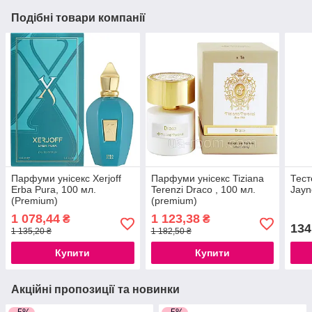
Подібні товари компанії
Парфуми унісекс Xerjoff
Парфуми унісекс Tiziana
Тест
Erba Pura, 100 мл.
Terenzi Draco , 100 мл.
Jayn
(Premium)
(premium)
1 078,44
1 123,38
₴
₴
134
1 135,20 ₴
1 182,50 ₴
Купити
Купити
Акційні пропозиції та новинки