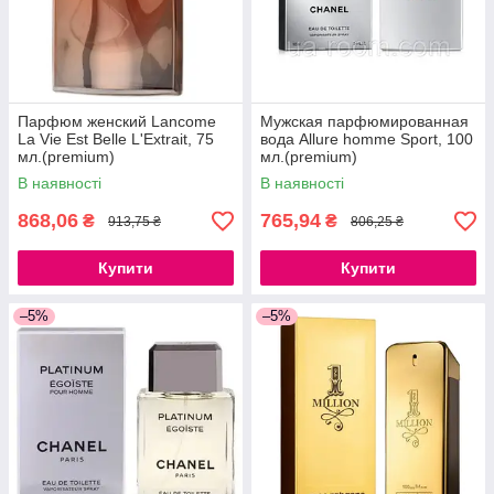
Парфюм женский Lancome
Мужская парфюмированная
La Vie Est Belle L'Extrait, 75
вода Allure homme Sport, 100
мл.(premium)
мл.(premium)
В наявності
В наявності
868,06
765,94
₴
₴
913,75 ₴
806,25 ₴
Купити
Купити
–5%
–5%