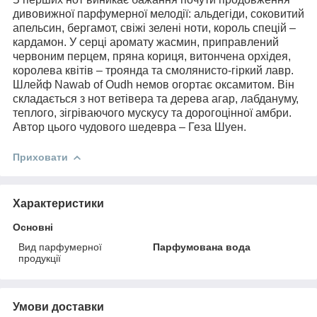
дивовижної парфумерної мелодії: альдегіди, соковитий
апельсин, бергамот, свіжі зелені ноти, король спецій –
кардамон. У серці аромату жасмин, приправлений
червоним перцем, пряна кориця, витончена орхідея,
королева квітів – троянда та смолянисто-гіркий лавр.
Шлейф Nawab of Oudh немов огортає оксамитом. Він
складається з нот ветівера та дерева агар, лабдануму,
теплого, зігріваючого мускусу та дорогоцінної амбри.
Автор цього чудового шедевра – Геза Шуен.
Приховати
Характеристики
Основні
Вид парфумерної
Парфумована вода
продукції
Умови доставки