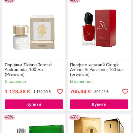
–5%
–5%
Парфюм Tiziana Terenzi
Парфюм женский Giorgio
Andromeda, 100 мл.
Armani Si Passione, 100 мл.
(Premium)
(premium)
В наявності
В наявності
1 123,38
765,94
₴
₴
1 182,50 ₴
806,25 ₴
Купити
Купити
–5%
–5%