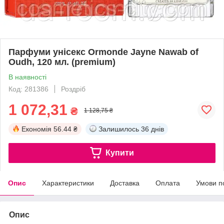
Парфуми унісекс Ormonde Jayne Nawab of
Oudh, 120 мл. (premium)
В наявності
Код: 281386
Роздріб
1 072,31
₴
1 128,75 ₴
Економія
56.44 ₴
Залишилось
36 днів
Купити
Опис
Характеристики
Доставка
Оплата
Умови п
Опис