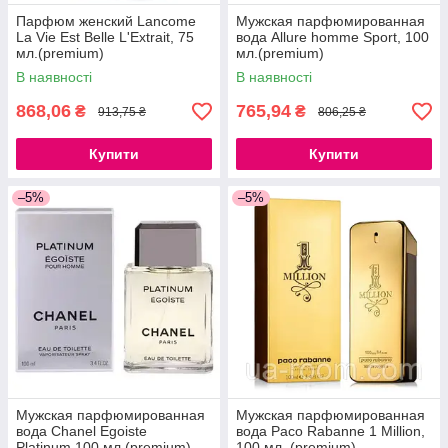
Парфюм женский Lancome
Мужская парфюмированная
La Vie Est Belle L'Extrait, 75
вода Allure homme Sport, 100
мл.(premium)
мл.(premium)
В наявності
В наявності
868,06
765,94
₴
₴
913,75 ₴
806,25 ₴
Купити
Купити
–5%
–5%
Мужская парфюмированная
Мужская парфюмированная
вода Chanel Egoiste
вода Paco Rabanne 1 Million,
Platinum,100 мл.(premium)
100 мл. (premium)