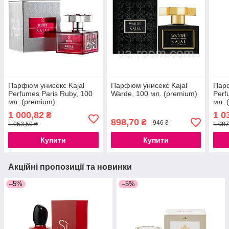
Парфюм унисекс Kajal
Парфюм унисекс Kajal
Парф
Perfumes Paris Ruby, 100
Warde, 100 мл. (premium)
Perf
мл. (premium)
мл. 
1 000,82
1 0
₴
898,70
₴
946 ₴
1 053,50 ₴
1 087
Купити
Купити
Акційні пропозиції та новинки
–5%
–5%