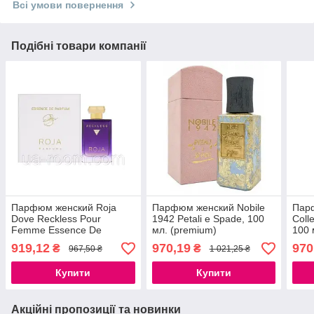
Всі умови повернення
Подібні товари компанії
Парфюм женский Roja
Парфюм женский Nobile
Парф
Dove Reckless Pour
1942 Petali e Spade, 100
Coll
Femme Essence De
мл. (premium)
100 
Parfum, 100 мл.(premium)
919,12
970,19
970
₴
₴
967,50 ₴
1 021,25 ₴
Купити
Купити
Акційні пропозиції та новинки