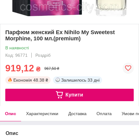
Парфюм женский Ex Nihilo My Sweetest
Morphine, 100 мл.(premium)
В наявності
Код: 96771
Роздріб
919,12
₴
967,50 ₴
Економія
48.38 ₴
Залишилось
33 дні
Купити
Опис
Характеристики
Доставка
Оплата
Умови п
Опис