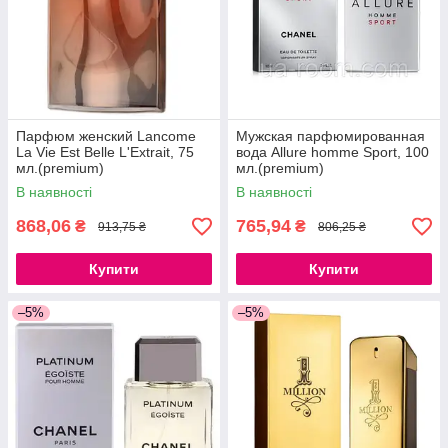
Парфюм женский Lancome
Мужская парфюмированная
La Vie Est Belle L'Extrait, 75
вода Allure homme Sport, 100
мл.(premium)
мл.(premium)
В наявності
В наявності
868,06
765,94
₴
₴
913,75 ₴
806,25 ₴
Купити
Купити
–5%
–5%