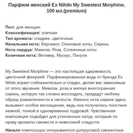
Парфюм женский Ex Nihilo My Sweetest Morphine,
100 мл.(premium)
Пол:
для женщин
Классификация:
элитная
Тип аромата:
сладкие, цветочные
Начальная нота:
Бергамот, Озоновые ноты, Сирень
Нота сердца:
Мимоза, Роза, Солнечные ноты
Конечная нота:
Ветивер, Мускус, Пачули
My Sweetest Morphine — это настоящая одержимость
цветочной феерией. Парфюмированная вода от бренда Ex
Nihilo играет соблазнительно и сладко, делая вас зависимым
от этого звучания. Мимоза, роза и мягкая многогранная
сирень, которую так сложно воссоздать, придадут любому
образу романтичности и легкости. Именно нота сирени здесь
вызывает особое восхищение, ведь она получилась поистине
нежной, тонкой и одновременно пудровой. Чувственная
композиция подойдет для утонченных натур, которым по
нраву ароматы свежести и невесомой сладости.
Начало
композиции открывается цитрусовой свежестью