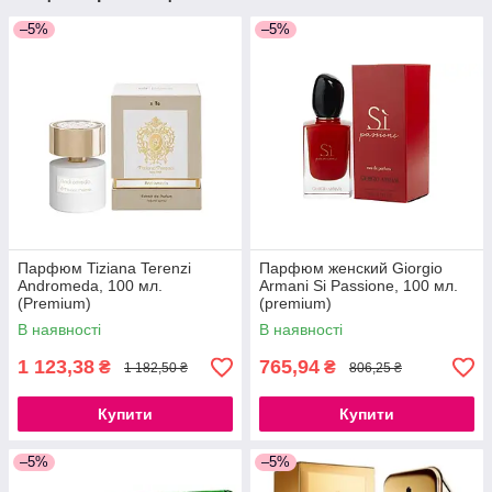
–5%
–5%
Парфюм Tiziana Terenzi
Парфюм женский Giorgio
Andromeda, 100 мл.
Armani Si Passione, 100 мл.
(Premium)
(premium)
В наявності
В наявності
1 123,38
765,94
₴
₴
1 182,50 ₴
806,25 ₴
Купити
Купити
–5%
–5%