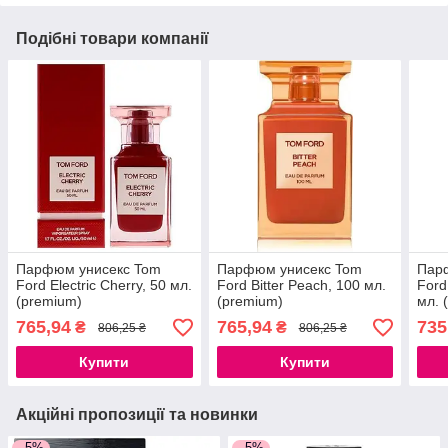
Подібні товари компанії
Парфюм унисекс Tom
Парфюм унисекс Tom
Пар
Ford Electric Cherry, 50 мл.
Ford Bitter Peach, 100 мл.
Ford
(premium)
(premium)
мл. 
765,94
765,94
735
₴
₴
806,25 ₴
806,25 ₴
Купити
Купити
Акційні пропозиції та новинки
–5%
–5%