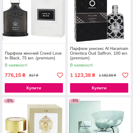
Парфюм унисекс Al Haramain
Парфюм жіночий Creed Love
Orientica Oud Saffron, 100 мл.
In Black, 75 мл. (premium)
(premium)
В наявності
В наявності
776,15
1 123,38
₴
₴
817 ₴
1 182,50 ₴
Купити
Купити
–5%
–5%