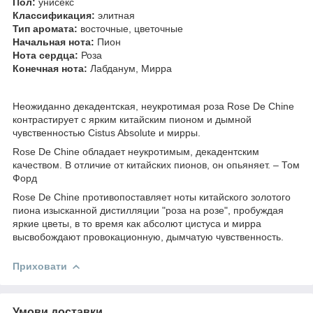
Пол:
унисекс
Классификация:
элитная
Тип аромата:
восточные, цветочные
Начальная нота:
Пион
Нота сердца:
Роза
Конечная нота:
Лабданум, Мирра
Неожиданно декадентская, неукротимая роза Rose De Chine
контрастирует с ярким китайским пионом и дымной
чувственностью Cistus Absolute и мирры.
Rose De Chine обладает неукротимым, декадентским
качеством. В отличие от китайских пионов, он опьяняет. – Том
Форд
Rose De Chine противопоставляет ноты китайского золотого
пиона изысканной дистилляции "роза на розе", пробуждая
яркие цветы, в то время как абсолют цистуса и мирра
высвобождают провокационную, дымчатую чувственность.
Приховати
Умови доставки