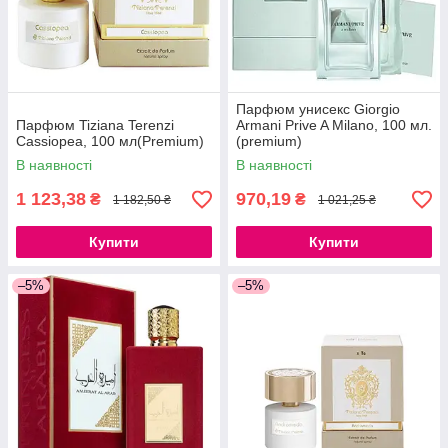
Парфюм унисекс Giorgio
Парфюм Tiziana Terenzi
Armani Prive A Milano, 100 мл.
Cassiopea, 100 мл(Premium)
(premium)
В наявності
В наявності
1 123,38
970,19
₴
₴
1 182,50 ₴
1 021,25 ₴
Купити
Купити
–5%
–5%