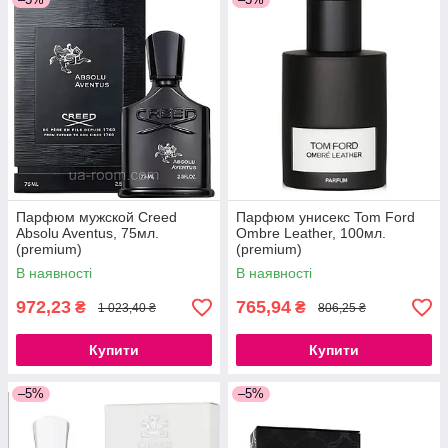
Парфюм мужской Creed
Парфюм унисекс Tom Ford
Absolu Aventus, 75мл.
Ombre Leather, 100мл.
(premium)
(premium)
В наявності
В наявності
972,23
765,94
₴
₴
1 023,40 ₴
806,25 ₴
Купити
Купити
–5%
–5%