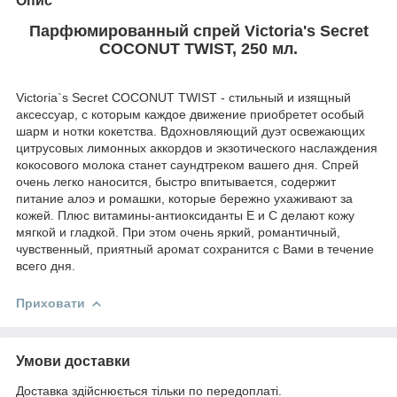
Опис
Парфюмированный спрей Victoria's Secret
COCONUT TWIST, 250 мл.
Victoria`s Secret COCONUT TWIST - стильный и изящный
аксессуар, с которым каждое движение приобретет особый
шарм и нотки кокетства. Вдохновляющий дуэт освежающих
цитрусовых лимонных аккордов и экзотического наслаждения
кокосового молока станет саундтреком вашего дня. Спрей
очень легко наносится, быстро впитывается, содержит
питание алоэ и ромашки, которые бережно ухаживают за
кожей. Плюс витамины-антиоксиданты Е и С делают кожу
мягкой и гладкой. При этом очень яркий, романтичный,
чувственный, приятный аромат сохранится с Вами в течение
всего дня.
Приховати
Умови доставки
Доставка здійснюється тільки по передоплаті.