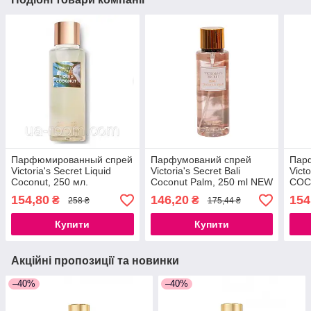
Парфюмированный спрей
Парфумований спрей
Пар
Victoria's Secret Liquid
Victoria's Secret Bali
Victo
Coconut, 250 мл.
Coconut Palm, 250 ml NEW
COC
THE 
154,80
146,20
154
₴
₴
258 ₴
175,44 ₴
Купити
Купити
Акційні пропозиції та новинки
–40%
–40%