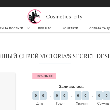
Cosmetics-city
РИ ТА ПОСЛУГИ
ПРО НАС
КОНТАКТИ
ОПЛАТА ТА Д
ЫЙ СПРЕЙ VICTORIA'S SECRET DESERT
–40%
Залишилось
0
0
0
0
0
0
0
0
Днів
Годин
Хвилин
Секунд