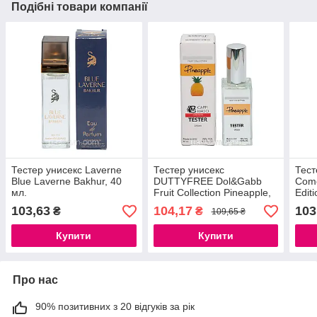
Подібні товари компанії
Тестер унисекс Laverne
Тестер унисекс
Тест
Blue Laverne Bakhur, 40
DUTTYFREE Dol&Gabb
Come
мл.
Fruit Collection Pineapple,
Edit
60 мл.
103,63
104,17
103
₴
₴
109,65 ₴
Купити
Купити
Про нас
90% позитивних з 20 відгуків за рік