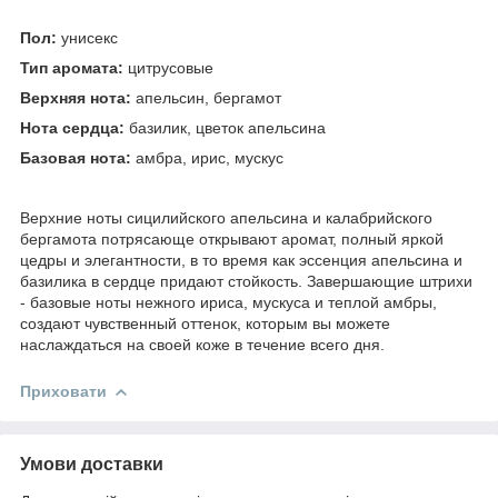
Пол:
унисекс
Тип аромата:
цитрусовые
Верхняя нота:
апельсин, бергамот
Нота сердца:
базилик, цветок апельсина
Базовая нота:
амбра, ирис, мускус
Верхние ноты сицилийского апельсина и калабрийского
бергамота потрясающе открывают аромат, полный яркой
цедры и элегантности, в то время как эссенция апельсина и
базилика в сердце придают стойкость. Завершающие штрихи
- базовые ноты нежного ириса, мускуса и теплой амбры,
создают чувственный оттенок, которым вы можете
наслаждаться на своей коже в течение всего дня.
Приховати
Умови доставки