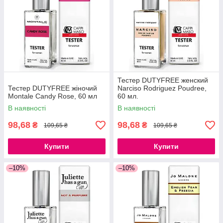
Тестер DUTYFREE женский
Тестер DUTYFREE жіночий
Narciso Rodriguez Poudree,
Montale Candy Rose, 60 мл
60 мл.
В наявності
В наявності
98,68
98,68
₴
₴
109,65 ₴
109,65 ₴
Купити
Купити
–10%
–10%