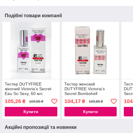
Подібні товари компанії
Тестер DUTYFREE
Тестер женский
Тест
жіночий Victoria's Secret
DUTYFREE Victoria's
DUTY
Eau So Sexy, 60 мл.
Secret Bombshell
Secr
Seduction eau de Parfum,
105,26
104,17
104
₴
₴
109,65 ₴
109,65 ₴
60 мл.
Купити
Купити
Акційні пропозиції та новинки