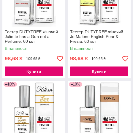
Тестер DUTYFREE жіночий
Тестер DUTYFREE жіночий
Juliette has a Gun not a
Jo Malone English Pear &
Perfume, 60 мл
Fresia, 60 мл
В наявності
В наявності
98,68
98,68
₴
₴
109,65 ₴
109,65 ₴
Купити
Купити
–10%
–10%