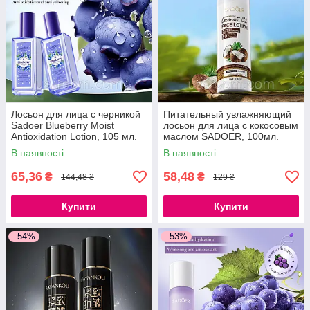
Лосьон для лица с черникой
Питательный увлажняющий
Sadoer Blueberry Moist
лосьон для лица с кокосовым
Antioxidation Lotion, 105 мл.
маслом SADOER, 100мл.
В наявності
В наявності
65,36
58,48
₴
₴
144,48 ₴
129 ₴
Купити
Купити
–54%
–53%