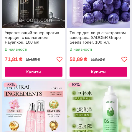
Укрепляющий тонер против
Тонер для лица с экстрактом
морщин с коллагеном
винограда SADOER Grape
Fayankou, 100 мл
Seeds Toner, 100 мл.
В наявності
В наявності
71,81
52,89
₴
₴
154,80 ₴
113,52 ₴
Купити
Купити
–53%
–53%