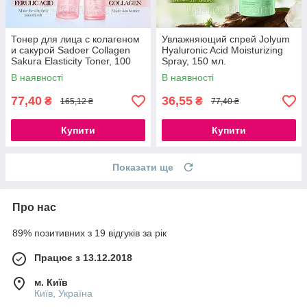
Тонер для лица с колагеном
Увлажняющий спрей Jolyum
и сакурой Sadoer Collagen
Hyaluronic Acid Moisturizing
Sakura Elasticity Toner, 100
Spray, 150 мл.
мл.
В наявності
В наявності
77,40
36,55
₴
₴
165,12 ₴
77,40 ₴
Купити
Купити
Показати ще
Про нас
89% позитивних з 19 відгуків за рік
Працює з 13.12.2018
м. Київ
Київ, Україна