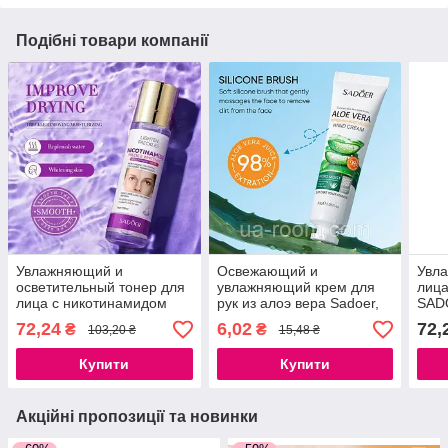
Подібні товари компанії
Увлажняющий и
Освежающий и
Увл
осветительный тонер для
увлажняющий крем для
лица
лица с никотинамидом
рук из алоэ вера Sadoer,
SAD
Sadoer, 100 мл.
30 г.
72,24
6,02
72,
₴
₴
103,20 ₴
15,48 ₴
Купити
Купити
Акційні пропозиції та новинки