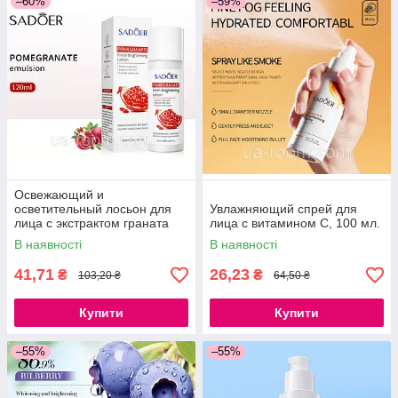
–60%
–59%
Освежающий и
осветительный лосьон для
Увлажняющий спрей для
лица с экстрактом граната
лица с витамином С, 100 мл.
Sadoer, 120 мл.
В наявності
В наявності
41,71
26,23
₴
₴
103,20 ₴
64,50 ₴
Купити
Купити
–55%
–55%