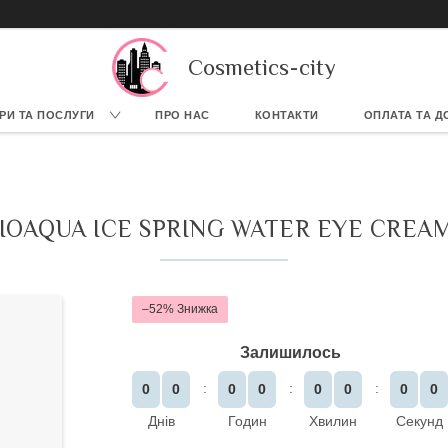
Cosmetics-city
РИ ТА ПОСЛУГИ
ПРО НАС
КОНТАКТИ
ОПЛАТА ТА Д
OAQUA ICE SPRING WATER EYE CREAM
–52%
Залишилось
0
0
0
0
0
0
0
0
Днів
Годин
Хвилин
Секунд