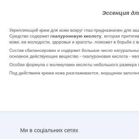
Эссенция для
Укрепляющий крем для кожи вокруг глаз предназначен для за
Средство содержит
гиалуроновую кислоту
, которая притяг
кожи, ее молодости, здоровья и красоты. поможет в борьбе с
Состав сбалансирован и содержит большое число натуральных 
основное действующее вещество - гиалуроновая кислота - яв
Особая формула с молекулами кислоты небольшого размера по
Под действием крема кожа разглаживается, морщинки заполняю
Ми в соціальних сетях