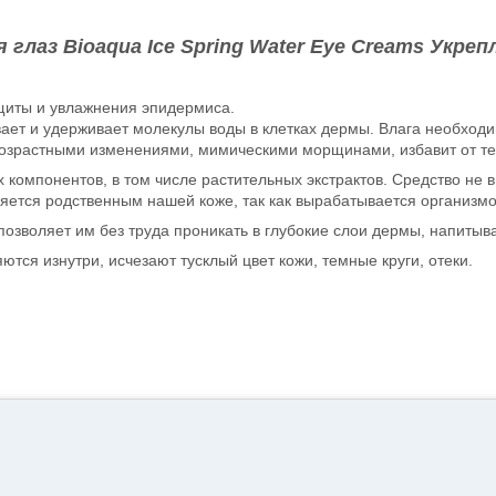
 глаз Bioaqua Ice Spring Water Eye Creams Укреп
щиты и увлажнения эпидермиса.
ивает и удерживает молекулы воды в клетках дермы. Влага необхо
 возрастными изменениями, мимическими морщинами, избавит от те
компонентов, в том числе растительных экстрактов. Средство не в
ляется родственным нашей коже, так как вырабатывается организмо
зволяет им без труда проникать в глубокие слои дермы, напитыва
тся изнутри, исчезают тусклый цвет кожи, темные круги, отеки.