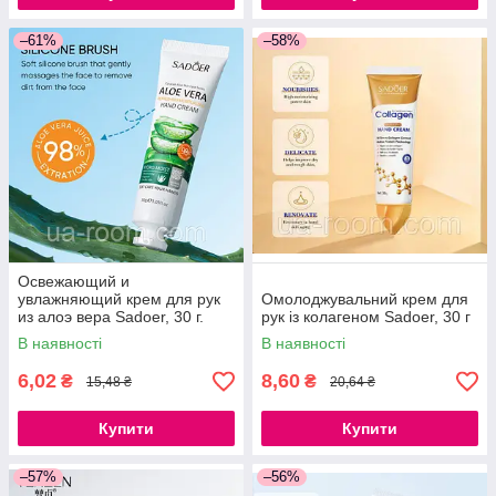
–61%
–58%
Освежающий и
увлажняющий крем для рук
Омолоджувальний крем для
из алоэ вера Sadoer, 30 г.
рук із колагеном Sadoer, 30 г
В наявності
В наявності
6,02
8,60
₴
₴
15,48 ₴
20,64 ₴
Купити
Купити
–57%
–56%