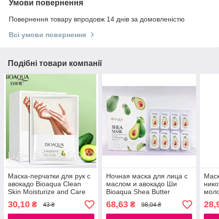
Умови повернення
Повернення товару впродовж 14 днів за домовленістю
Всі умови повернення
Подібні товари компанії
Маска-перчатки для рук с
Ночная маска для лица с
Маск
авокадо Bioaqua Clean
маслом и авокадо Ши
нико
Skin Moisturize and Care
Bioaqua Shea Butter
моло
Skin, 35 г.
Beauty Sleep Mask, 8*5г.
Nico
30,10
68,63
28,
₴
₴
43 ₴
98,04 ₴
г.