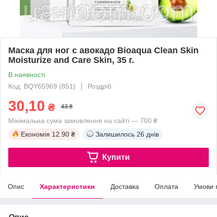
Маска для ног с авокадо Bioaqua Clean Skin
Moisturize and Care Skin, 35 г.
В наявності
Код: BQY65969 (851)
Роздріб
30,10
₴
43 ₴
Мінімальна сума замовлення на сайті — 700 ₴
Економія
12.90 ₴
Залишилось
26 днів
Купити
Опис
Характеристики
Доставка
Оплата
Умови 