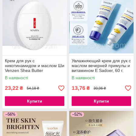
Крем для рук с
Увлажняющий крем для рук с
никотинамидом и маслом Ши
маслом вечерней примулы и
Venzen Shea Butter
витамином Е Sadoer, 60 г.
Nicotinamide Hand Cream, 60
В наявності
В наявності
г.
23,22
13,76
₴
₴
54,18 ₴
30,96 ₴
Купити
Купити
–56%
–52%