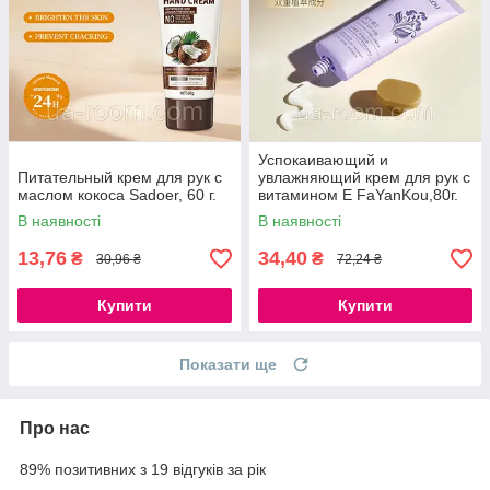
Успокаивающий и
Питательный крем для рук с
увлажняющий крем для рук с
маслом кокоса Sadoer, 60 г.
витамином Е FaYanKou,80г.
В наявності
В наявності
13,76
34,40
₴
₴
30,96 ₴
72,24 ₴
Купити
Купити
Показати ще
Про нас
89% позитивних з 19 відгуків за рік