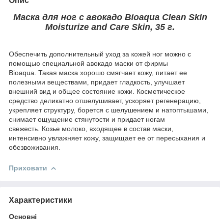
Опис
Маска для ног с авокадо Bioaqua Clean Skin
Moisturize and Care Skin, 35 г.
Обеспечить дополнительный уход за кожей ног можно с
помощью специальной авокадо маски от фирмы
Bioaqua. Такая маска хорошо смягчает кожу, питает ее
полезными веществами, придает гладкость, улучшает
внешний вид и общее состояние кожи. Косметическое
средство деликатно отшелушивает, ускоряет регенерацию,
укрепляет структуру, борется с шелушением и натоптышами,
снимает ощущение стянутости и придает ногам
свежесть. Козье молоко, входящее в состав маски,
интенсивно увлажняет кожу, защищает ее от пересыхания и
обезвоживания.
Приховати
Характеристики
Основні