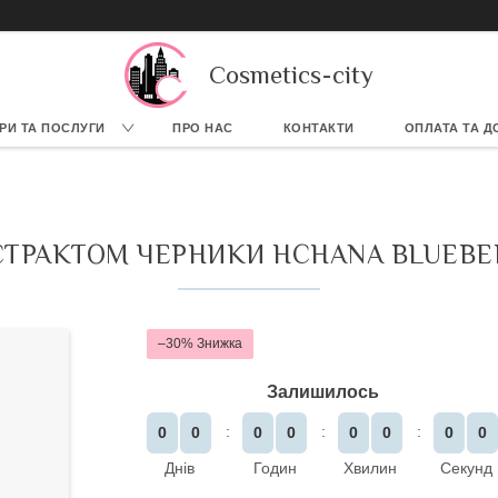
Cosmetics-city
РИ ТА ПОСЛУГИ
ПРО НАС
КОНТАКТИ
ОПЛАТА ТА Д
СТРАКТОМ ЧЕРНИКИ HCHANA BLUEBER
–30%
Залишилось
0
0
0
0
0
0
0
0
Днів
Годин
Хвилин
Секунд