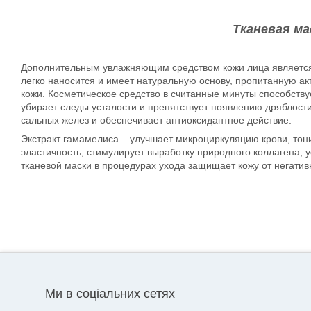
Тканевая ма
Дополнительным увлажняющим средством кожи лица является т
легко наносится и имеет натуральную основу, пропитанную а
кожи. Косметическое средство в считанные минуты способству
убирает следы усталости и препятствует появлению дряблости
сальных желез и обеспечивает антиоксидантное действие.
Экстракт гамамелиса – улучшает микроциркуляцию крови, тониз
эластичность, стимулирует выработку природного коллагена, 
тканевой маски в процедурах ухода защищает кожу от негати
Ми в соціальних сетях