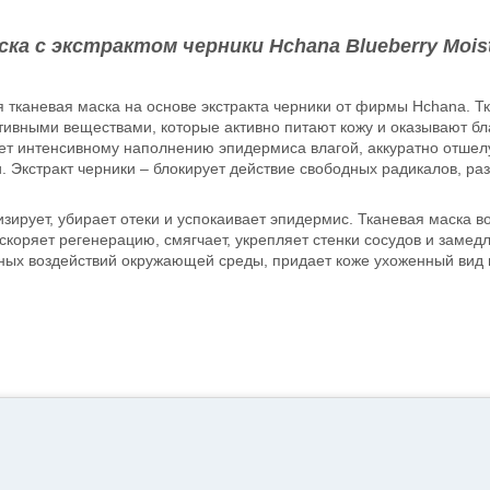
ска с экстрактом черники Hchana Blueberry Moist
каневая маска на основе экстракта черники от фирмы Hchana. Тка
ктивными веществами, которые активно питают кожу и оказывают б
ет интенсивному наполнению эпидермиса влагой, аккуратно отшелу
. Экстракт черники – блокирует действие свободных радикалов, р
ирует, убирает отеки и успокаивает эпидермис. Тканевая маска во
ускоряет регенерацию, смягчает, укрепляет стенки сосудов и заме
вных воздействий окружающей среды, придает коже ухоженный вид и