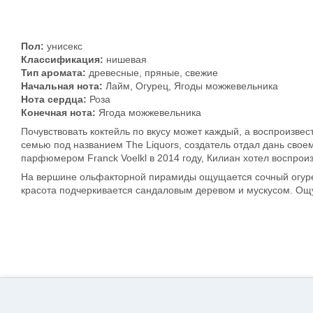
Пол:
унисекс
Классификация:
нишевая
Тип аромата:
древесные, пряные, свежие
Начальная нота:
Лайм, Огурец, Ягоды можжевельника
Нота сердца:
Роза
Конечная нота:
Ягода можжевельника
Почувствовать коктейль по вкусу может каждый, а воспроизве
семью под названием The Liquors, создатель отдал дань сво
парфюмером Franck Voelkl в 2014 году, Килиан хотел воспрои
На вершине ольфакторной пирамиды ощущается сочный огурец
красота подчеркивается сандаловым деревом и мускусом. Ощу