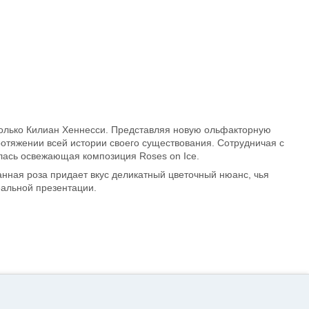
 только Килиан Хеннесси. Представляя новую ольфакторную
ротяжении всей истории своего существования. Сотрудничая с
илась освежающая композиция Roses on Ice.
ная роза придает вкус деликатный цветочный нюанс, чья
еальной презентации.