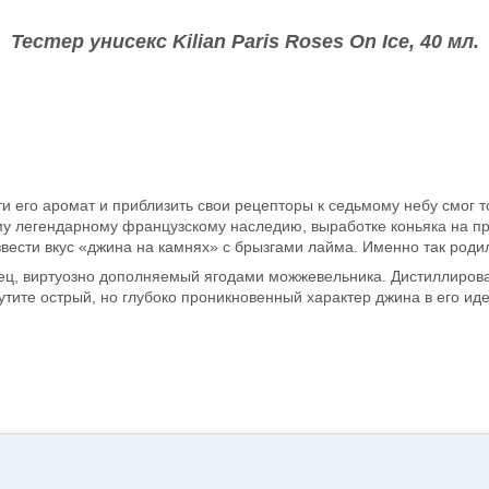
Тестер унисекс Kilian Paris Roses On Ice, 40 мл.
сти его аромат и приблизить свои рецепторы к седьмому небу смог
ему легендарному французскому наследию, выработке коньяка на п
звести вкус «джина на камнях» с брызгами лайма. Именно так род
, виртуозно дополняемый ягодами можжевельника. Дистиллирован
тите острый, но глубоко проникновенный характер джина в его ид