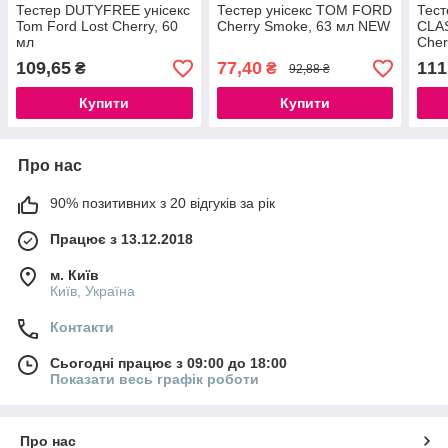
Тестер DUTYFREE унісекс
Тестер унісекс TOM FORD
Тест
Tom Ford Lost Cherry, 60
Cherry Smoke, 63 мл NEW
CLAS
мл
Cher
109,65
77,40
111
₴
₴
92,88 ₴
Купити
Купити
Про нас
90% позитивних з 20 відгуків за рік
Працює з 13.12.2018
м. Київ
Київ, Україна
Контакти
Сьогодні працює з 09:00 до 18:00
Показати весь графік роботи
Про нас