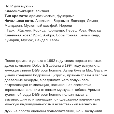
Пол:
для мужчин
Классификация:
элитная
Тип аромата:
ароматические, фужерные
Начальная нота:
Апельсин, Бергамот, Лаванда, Лимон,
Мандарин, Мускатный шалфей, Нероли
,
Тарх , Жасмин, Корица, Кориандр, Перец, Роза, Фиалка
Конечная нота:
Ирис, Амбра, Бобы тонкая, Белый кедр,
Кумарин, Мускус, Сандал, Табак
После громкого успеха в 1992 году своих первых женских
духов компания Dolce & Gabbana в 1994 году выпустила
мужскую линию D&G pour homme. Автор букета Max Gavarry
умело соединил бодрящие цитрусы, пряные травы и теплые
древесные аккорды, в результате чего получилась
потрясающая композиция, насыщенная свежестью,
терпкостью, с легким оттенком мускуса и табака. Аромат
туалетной воды D&G pour homme нельзя назвать
вызывающим или кричащим, он сдержанно подчеркивает
мужскую индивидуальность и естественный магнетизм.
Духи не просто оценены пользователями, но и заслужили