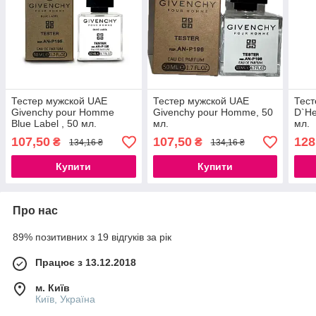
Тестер мужской UAE
Тестер мужской UAE
Тест
Givenchy pour Homme
Givenchy pour Homme, 50
D`He
Blue Label , 50 мл.
мл.
мл.
107,50
107,50
128
₴
₴
134,16 ₴
134,16 ₴
Купити
Купити
Про нас
89% позитивних з 19 відгуків за рік
Працює з 13.12.2018
м. Київ
Київ, Україна