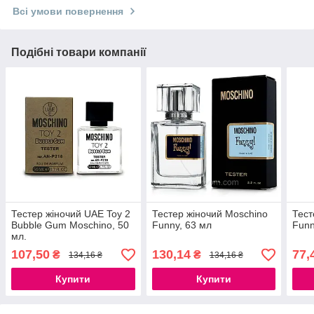
Всі умови повернення
Подібні товари компанії
Тестер жіночий UAE Toy 2
Тестер жіночий Moschino
Тест
Bubble Gum Moschino, 50
Funny, 63 мл
Funn
мл.
107,50
130,14
77,
₴
₴
134,16 ₴
134,16 ₴
Купити
Купити