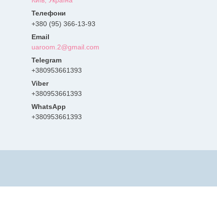
Київ, Україна
+380 (95) 366-13-93
uaroom.2@gmail.com
+380953661393
+380953661393
+380953661393