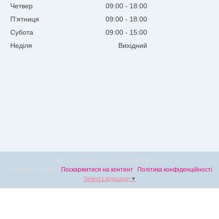
Четвер
09:00
18:00
Пʼятниця
09:00
18:00
Субота
09:00
15:00
Неділя
Вихідний
Сайт створений на маркетплейсі
Prom.ua
cosmetics-city.com |
Поскаржитися на контент
|
Політика конфіденційності
Select Language
▼