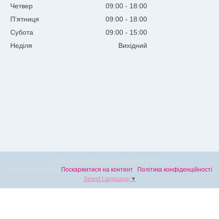
Четвер
09:00
18:00
Пʼятниця
09:00
18:00
Субота
09:00
15:00
Неділя
Вихідний
Сайт створений на маркетплейсі
Prom.ua
cosmetics-city.com |
Поскаржитися на контент
|
Політика конфіденційності
Select Language
▼