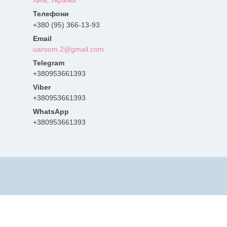
Київ, Україна
+380 (95) 366-13-93
uaroom.2@gmail.com
+380953661393
+380953661393
+380953661393