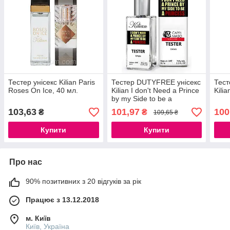
Тестер унісекс Kilian Paris
Тестер DUTYFREE унісекс
Тест
Roses On Ice, 40 мл.
Kilian I don't Need a Prince
Kilia
by my Side to be a
Princess, 60 мл
103,63
101,97
100
₴
₴
109,65 ₴
Купити
Купити
Про нас
90% позитивних з 20 відгуків за рік
Працює з 13.12.2018
м. Київ
Київ, Україна