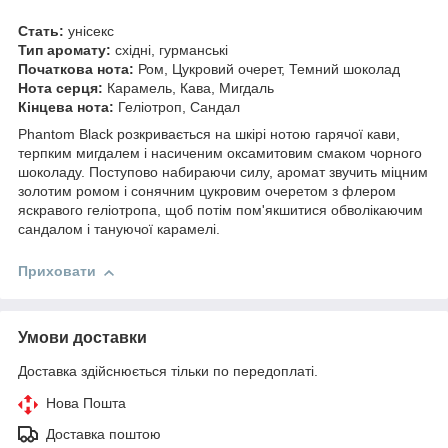
Стать:
унісекс
Тип аромату:
східні, гурманські
Початкова нота:
Ром, Цукровий очерет, Темний шоколад
Нота серця:
Карамель, Кава, Мигдаль
Кінцева нота:
Геліотроп, Сандал
Phantom Black розкривається на шкірі нотою гарячої кави,
терпким мигдалем і насиченим оксамитовим смаком чорного
шоколаду. Поступово набираючи силу, аромат звучить міцним
золотим ромом і сонячним цукровим очеретом з флером
яскравого геліотропа, щоб потім пом'якшитися обволікаючим
сандалом і тануючої карамелі.
Приховати
Умови доставки
Доставка здійснюється тільки по передоплаті.
Нова Пошта
Доставка поштою