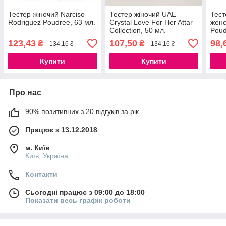
Тестер жіночий Narciso
Тестер жіночий UAE
Тес
Rodriguez Poudree, 63 мл.
Crystal Love For Her Attar
женс
Collection, 50 мл.
Poud
123,43
107,50
98,
₴
₴
134,16 ₴
134,16 ₴
Купити
Купити
Про нас
90% позитивних з 20 відгуків за рік
Працює з 13.12.2018
м. Київ
Київ, Україна
Контакти
Сьогодні працює з 09:00 до 18:00
Показати весь графік роботи