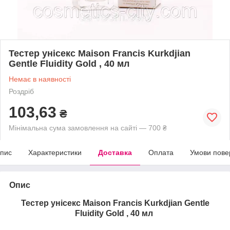
Тестер унісекс Maison Francis Kurkdjian
Gentle Fluidity Gold , 40 мл
Немає в наявності
Роздріб
103,63
₴
Мінімальна сума замовлення на сайті — 700 ₴
пис
Характеристики
Доставка
Оплата
Умови пове
Опис
Тестер унісекс Maison Francis Kurkdjian Gentle
Fluidity Gold , 40 мл