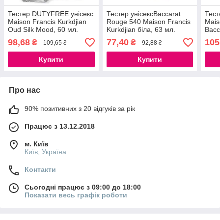
Тестер DUTYFREE унісекс
Тестер унісексBaccarat
Тест
Maison Francis Kurkdjian
Rouge 540 Maison Francis
Mais
Oud Silk Mood, 60 мл.
Kurkdjian біла, 63 мл.
Bacc
(NEW)
98,68
77,40
105
₴
₴
109,65 ₴
92,88 ₴
Купити
Купити
Про нас
90% позитивних з 20 відгуків за рік
Працює з 13.12.2018
м. Київ
Київ, Україна
Контакти
Сьогодні працює з 09:00 до 18:00
Показати весь графік роботи