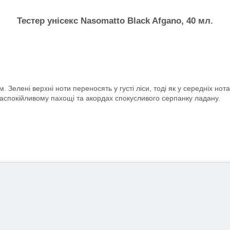
Тестер унісекс Nasomatto Black Afgano, 40 мл.
елені верхні ноти переносять у густі ліси, тоді як у середніх нота
заспокійливому пахощі та акордах спокусливого серпанку ладану.