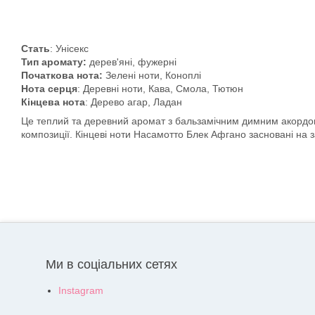
Стать
: Унісекс
Тип аромату:
дерев'яні, фужерні
Початкова нота:
Зелені ноти, Коноплі
Нота серця
: Деревні ноти, Кава, Смола, Тютюн
Кінцева нота
: Дерево агар, Ладан
Це теплий та деревний аромат з бальзамічним димним акордом. З
композиції. Кінцеві ноти Насамотто Блек Афгано засновані на 
Ми в соціальних сетях
Instagram