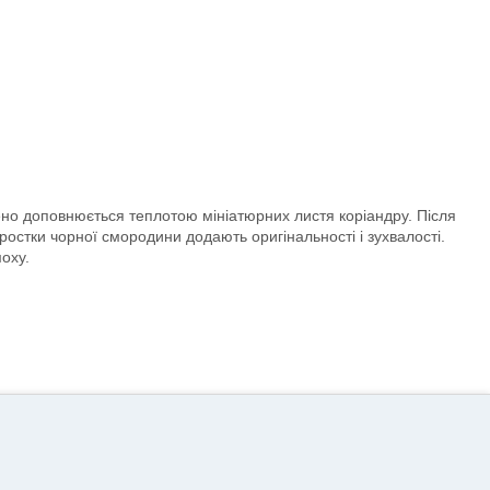
но доповнюється теплотою мініатюрних листя коріандру. Після
остки чорної смородини додають оригінальності і зухвалості.
моху.