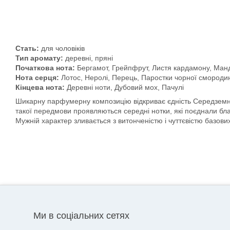
Стать:
для чоловіків
Тип аромату:
деревні, пряні
Початкова нота:
Бергамот, Грейпфрут, Листя кардамону, Ман
Нота серця:
Лотос, Неролі, Перець, Паростки чорної смороди
Кінцева нота:
Деревні ноти, Дубовий мох, Пачулі
Шикарну парфумерну композицію відкриває єдність Середземно
такої передмови проявляються середні нотки, які поєднали бла
Мужній характер зливається з витонченістю і чуттєвістю базових
Ми в соціальних сетях