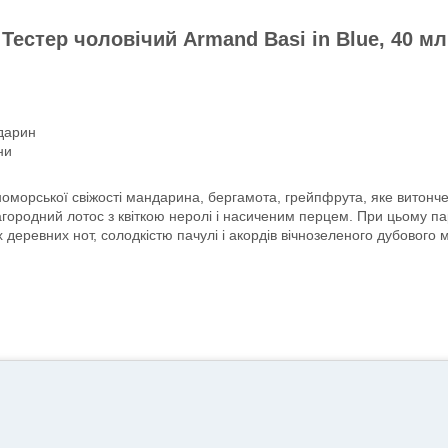
Тестер чоловічий Armand Basi in Blue, 40 мл
дарин
ни
морської свіжості мандарина, бергамота, грейпфрута, яке витонче
городний лотос з квіткою неролі і насиченим перцем. При цьому пар
 деревних нот, солодкістю пачулі і акордів вічнозеленого дубового 