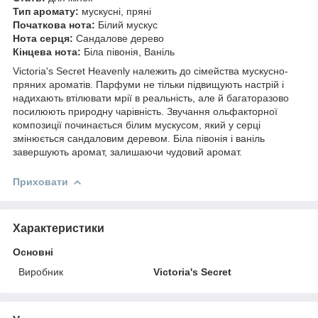
Тип аромату:
мускусні, пряні
Початкова нота:
Білий мускус
Нота серця:
Сандалове дерево
Кінцева нота:
Біла півонія, Ваніль
Victoria's Secret Heavenly належить до сімейства мускусно-
пряних ароматів. Парфуми не тільки підвищують настрій і
надихають втілювати мрії в реальність, але й багаторазово
посилюють природну чарівність. Звучання ольфакторної
композиції починається білим мускусом, який у серці
змінюється сандаловим деревом. Біла півонія і ваніль
завершують аромат, залишаючи чудовий аромат.
Приховати
Характеристики
Основні
Виробник
Victoria's Secret