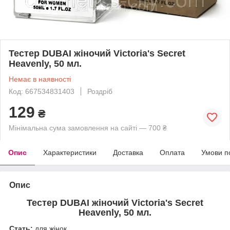
Тестер DUBAI жіночий Victoria's Secret
Heavenly, 50 мл.
Немає в наявності
Код: 667534831403
Роздріб
129
₴
Мінімальна сума замовлення на сайті — 700 ₴
Опис
Характеристики
Доставка
Оплата
Умови п
Опис
Тестер DUBAI жіночий Victoria's Secret
Heavenly, 50 мл.
Стать:
для жінок