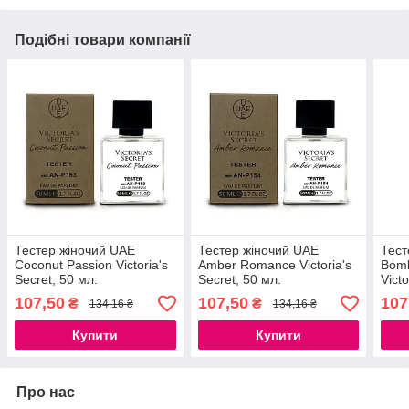
Подібні товари компанії
Тестер жіночий UAE
Тестер жіночий UAE
Тест
Coconut Passion Victoria's
Amber Romance Victoria's
Bomb
Secret, 50 мл.
Secret, 50 мл.
Victo
107,50
107,50
107
₴
₴
134,16 ₴
134,16 ₴
Купити
Купити
Про нас