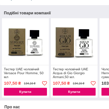
Подібні товари компанії
Тестер UAE чоловічий
Тестер чоловічий UAE
Чоло
Versace Pour Homme, 50
Acqua di Gio Giorgio
Herr
мл
Armani,50 мл.
сум
107,50
107,50
103
₴
₴
134,16 ₴
134,16 ₴
Купити
Купити
Про нас