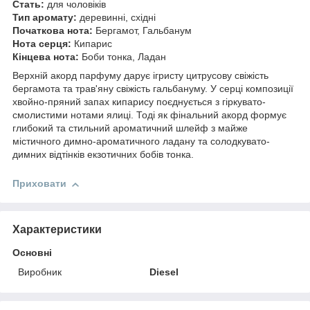
Стать:
для чоловіків
Тип аромату:
деревинні, східні
Початкова нота:
Бергамот, Гальбанум
Нота серця:
Кипарис
Кінцева нота:
Боби тонка, Ладан
Верхній акорд парфуму дарує ігристу цитрусову свіжість
бергамота та трав'яну свіжість гальбануму. У серці композиції
хвойно-пряний запах кипарису поєднується з гіркувато-
смолистими нотами ялиці. Тоді як фінальний акорд формує
глибокий та стильний ароматичний шлейф з майже
містичного димно-ароматичного ладану та солодкувато-
димних відтінків екзотичних бобів тонка.
Приховати
Характеристики
Основні
Виробник
Diesel