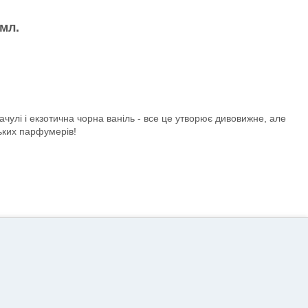
мл.
ачулі і екзотична чорна ваніль - все це утворює дивовижне, але
зьких парфумерів!