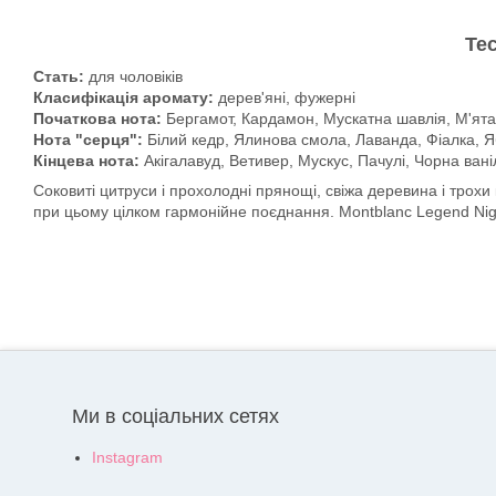
Тес
Стать:
для чоловіків
Класифікація аромату:
дерев'яні, фужерні
Початкова нота:
Бергамот, Кардамон, Мускатна шавлія, М'ята
Нота "серця":
Білий кедр, Ялинова смола, Лаванда, Фіалка, Я
Кінцева нота:
Акігалавуд, Ветивер, Мускус, Пачулі, Чорна вані
Соковиті цитруси і прохолодні прянощі, свіжа деревина і трохи
при цьому цілком гармонійне поєднання. Montblanc Legend Nigh
Ми в соціальних сетях
Instagram