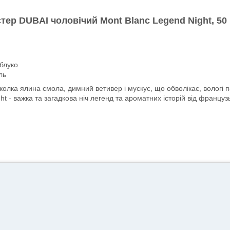
тер DUBAI чоловічий Mont Blanc Legend Night, 50 
блуко
ль
 колка ялина смола, димний ветивер і мускус, що обволікає, вологі п
t - важка та загадкова ніч легенд та ароматних історій від францу