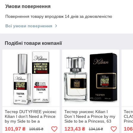
Умови повернення
Повернення товару впродовж 14 днів за домовленістю
Всі умови повернення
Подібні товари компанії
Тестер DUTYFREE унісекс
Тестер унисекс Kilian I
Тест
Kilian I don't Need a Prince
Don`t Need a Prince by my
CLAS
by my Side to be a
Side to be a Princess, 63
Prin
Princess, 60 мл
мл.
Prin
101,97
123,43
106
₴
₴
109,65 ₴
134,16 ₴