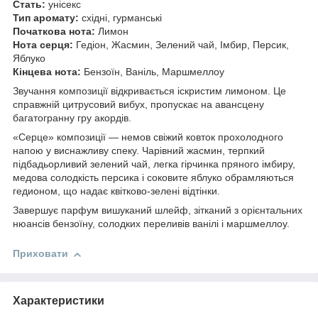
Стать:
унісекс
Тип аромату:
східні, гурманські
Початкова нота:
Лимон
Нота серця:
Гедіон, Жасмин, Зелений чай, Імбир, Персик,
Яблуко
Кінцева нота:
Бензоїн, Ваніль, Маршмеллоу
Звучання композиції відкривається іскристим лимоном. Це
справжній цитрусовий вибух, пропускає на авансцену
багатогранну гру акордів.
«Серце» композиції — немов свіжий ковток прохолодного
напою у виснажливу спеку. Чарівний жасмин, терпкий
підбадьорливий зелений чай, легка гірчинка пряного імбиру,
медова солодкість персика і соковите яблуко обрамляються
гедионом, що надає квітково-зелені відтінки.
Завершує парфум вишуканий шлейф, зітканий з орієнтальних
нюансів бензоїну, солодких переливів ванілі і маршмеллоу.
Приховати
Характеристики