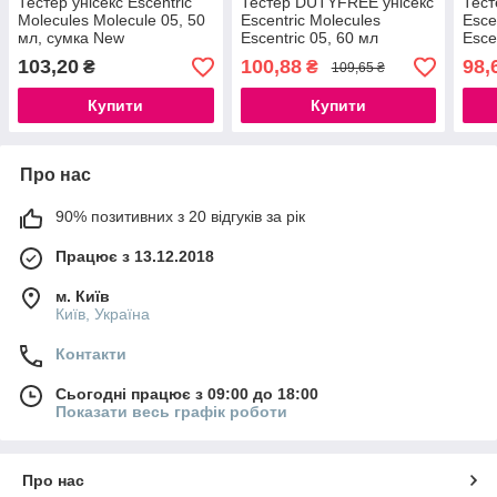
Тестер унісекс Escentric
Тестер DUTYFREE унісекс
Тест
Molecules Molecule 05, 50
Escentric Molecules
Esce
мл, сумка New
Escentric 05, 60 мл
Esce
103,20
100,88
98,
₴
₴
109,65 ₴
Купити
Купити
Про нас
90% позитивних з 20 відгуків за рік
Працює з 13.12.2018
м. Київ
Київ, Україна
Контакти
Сьогодні працює з 09:00 до 18:00
Показати весь графік роботи
Про нас