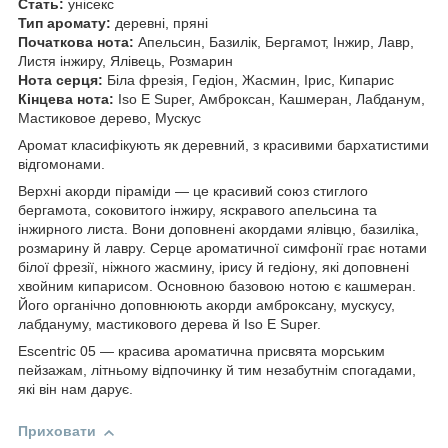
Стать:
унісекс
Тип аромату:
деревні, пряні
Початкова нота:
Апельсин, Базилік, Бергамот, Інжир, Лавр,
Листя інжиру, Ялівець, Розмарин
Нота серця:
Біла фрезія, Гедіон, Жасмин, Ірис, Кипарис
Кінцева нота:
Iso E Super, Амброксан, Кашмеран, Лабданум,
Мастиковое дерево, Мускус
Аромат класифікують як деревний, з красивими бархатистими
відгомонами.
Верхні акорди піраміди — це красивий союз стиглого
бергамота, соковитого інжиру, яскравого апельсина та
інжирного листа. Вони доповнені акордами ялівцю, базиліка,
розмарину й лавру. Серце ароматичної симфонії грає нотами
білої фрезії, ніжного жасмину, ірису й гедіону, які доповнені
хвойним кипарисом. Основною базовою нотою є кашмеран.
Його органічно доповнюють акорди амброксану, мускусу,
лабдануму, мастикового дерева й Iso E Super.
Escentric 05 — красива ароматична присвята морським
пейзажам, літньому відпочинку й тим незабутнім спогадами,
які він нам дарує.
Приховати