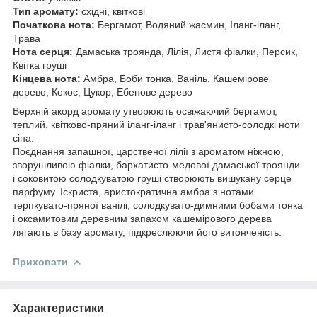
Тип аромату:
східні, квіткові
Початкова нота:
Бергамот, Водяний жасмин, Іланг-іланг,
Трава
Нота серця:
Дамаська троянда, Лілія, Листя фіалки, Персик,
Квітка груші
Кінцева нота:
Амбра, Боби тонка, Ваніль, Кашемірове
дерево, Кокос, Цукор, Ебенове дерево
Верхній акорд аромату утворюють освіжаючий бергамот,
теплий, квітково-пряний іланг-іланг і трав'янисто-солодкі ноти
сіна.
Поєднання запашної, царственої лілії з ароматом ніжною,
зворушливою фіалки, бархатисто-медової дамаської троянди
і соковитою солодкуватою груші створюють вишукану серце
парфуму. Іскриста, аристократична амбра з нотами
терпкувато-пряної ванілі, солодкувато-димними бобами тонка
і оксамитовим деревним запахом кашемірового дерева
лягають в базу аромату, підкреслюючи його витонченість.
Приховати
Характеристики