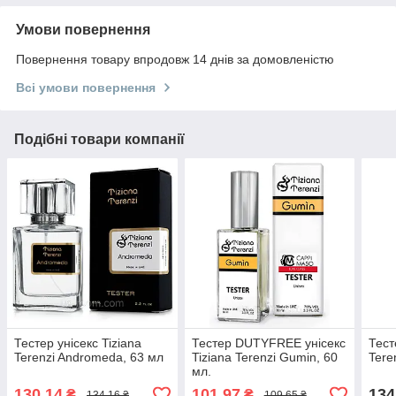
Умови повернення
Повернення товару впродовж 14 днів за домовленістю
Всі умови повернення
Подібні товари компанії
Тестер унісекс Tiziana
Тестер DUTYFREE унісекс
Тест
Terenzi Andromeda, 63 мл
Tiziana Terenzi Gumin, 60
Tere
мл.
130,14
101,97
134
₴
₴
134,16 ₴
109,65 ₴