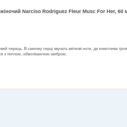
 жіночий
Narciso Rodriguez Fleur Musc
For Her
, 60 
вий перець. В самому серці звучать квіткові ноти, де кокетлива троя
ься з теплою, обволікаючою амброю.