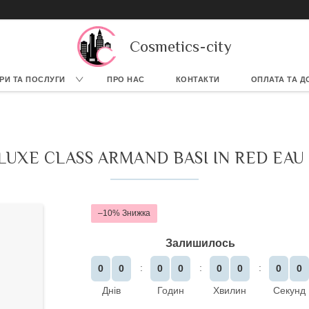
Cosmetics-city
РИ ТА ПОСЛУГИ
ПРО НАС
КОНТАКТИ
ОПЛАТА ТА Д
UXE CLASS ARMAND BASI IN RED EAU 
–10%
Залишилось
0
0
0
0
0
0
0
0
Днів
Годин
Хвилин
Секунд