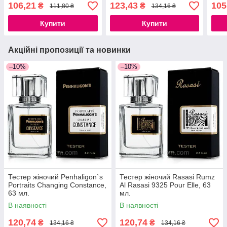
60 мл
106,21
123,43
105
₴
₴
111,80 ₴
134,16 ₴
Купити
Купити
Акційні пропозиції та новинки
–10%
–10%
Тестер жіночий Penhaligon`s
Тестер жіночий Rasasi Rumz
Portraits Changing Constance,
Al Rasasi 9325 Pour Elle, 63
63 мл.
мл.
В наявності
В наявності
120,74
120,74
₴
₴
134,16 ₴
134,16 ₴