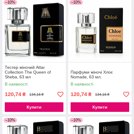
–10%
–10%
Тестер жіночий Attar
Collection The Queen of
Парфуми жіночі Хлоє
Sheba, 63 мл
Nomade, 63 мл.
В наявності
В наявності
120,74
120,74
₴
₴
134,16 ₴
134,16 ₴
Купити
Купити
–10%
–10%