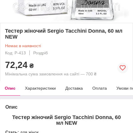
Тестер жіночий Sergio Tacchini Donna, 60 мл
NEW
Немає в наявності
Код: P-413
Роздріб
72,24
₴
Мінімальна сума замовлення на сайті — 700 ₴
Опис
Характеристики
Доставка
Оплата
Умови п
Опис
Тестер жіночий Sergio Tacchini Donna, 60
мл NEW
Стать:
для жінок