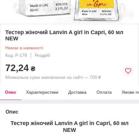
Тестер жіночий Lanvin A girl in Capri, 60 мл
NEW
Немає в наявності
Код: P-178
Роздріб
72,24
₴
Мінімальна сума замовлення на сайті — 700 ₴
Опис
Характеристики
Доставка
Оплата
Умови п
Опис
Тестер жіночий Lanvin A girl in Capri, 60 мл
NEW