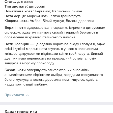
Стать:
для жінок
Тип аромату:
цитрусові
Початкова нота:
Бергамот, Італійський лимон
Нота серця:
Морські ноти, Квітка грейпфрута
Кінцева нота:
Амбра, Білий мускус, Волога деревина
Верхні ноти
відкриваються яскравим, іскристим цитрусовим
сплеском, адже тут панують свіжий і терпкий бергамот в
обрамленні яскравого італійського лимона.
Ноти «серця»
— це одвічна боротьба льоду і полум'я, адже
свіжі і дзвінкі морські ноти звучать в унісон з насиченими
квітково-цитрусовими відтінками квітки грейпфрута. Дивний
дует миттєво переносить на прекрасний острів, а потім
занурює в морську прохолоду.
Базові ноти
завершують ольфакторний ансамбль
анімалістичними відтінками амбри, акордами спокусливого
білого мускусу, а волога деревина пом'якшує солодкість і
надає композиції глибину.
Приховати
Характеристики