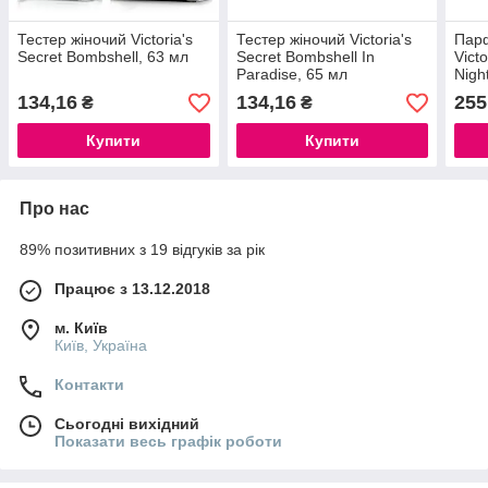
Тестер жіночий Victoria's
Тестер жіночий Victoria's
Парф
Secret Bombshell, 63 мл
Secret Bombshell In
Vict
Paradise, 65 мл
Nigh
Ліце
134,16
134,16
255
₴
₴
Купити
Купити
Про нас
89% позитивних з 19 відгуків за рік
Працює з 13.12.2018
м. Київ
Київ, Україна
Контакти
Сьогодні вихідний
Показати весь графік роботи