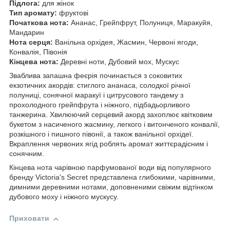
Підлога:
для жінок
Тип аромату:
фруктові
Початкова нота:
Ананас, Грейпфрут, Полуниця, Маракуйя,
Мандарин
Нота серця:
Ванільна орхідея, Жасмин, Червоні ягоди,
Конвалія, Півонія
Кінцева нота:
Деревні ноти, Дубовий мох, Мускус
Зваблива запашна феєрія починається з соковитих
екзотичних акордів: стиглого ананаса, солодкої річної
полуниці, сонячної маракуї і цитрусового тандему з
прохолодного грейпфрута і ніжного, підбадьорливого
танжерина. Хвилюючий серцевий акорд захоплює квітковим
букетом з насиченого жасмину, легкого і витонченого конвалії,
розкішного і пишного півонії, а також ванільної орхідеї.
Вкраплення червоних ягід роблять аромат життєрадісним і
сонячним.
Кінцева нота чарівною парфумованої води від популярного
бренду Victoria's Secret представлена глибокими, чарівними,
димними деревними нотами, доповненими свіжим відтінком
дубового моху і ніжного мускусу.
Приховати