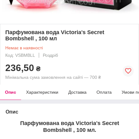
Парфумована вода Victoria's Secret
Bombshell , 100 мл
Немає в наявності
Код: VSBMBLL
Роздріб
236,50
₴
Мінімальна сума замовлення на сайті — 700 ₴
Опис
Характеристики
Доставка
Оплата
Умови п
Опис
Парфумована вода Victoria's Secret
Bombshell , 100 мл.