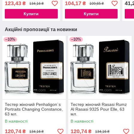
123,43
104,17
41,
₴
₴
134,16 ₴
109,65 ₴
Купити
Купити
Акційні пропозиції та новинки
–10%
–10%
Тестер жіночий Penhaligon`s
Тестер жіночий Rasasi Rumz
Portraits Changing Constance,
Al Rasasi 9325 Pour Elle, 63
63 мл.
мл.
В наявності
В наявності
120,74
120,74
₴
₴
134,16 ₴
134,16 ₴