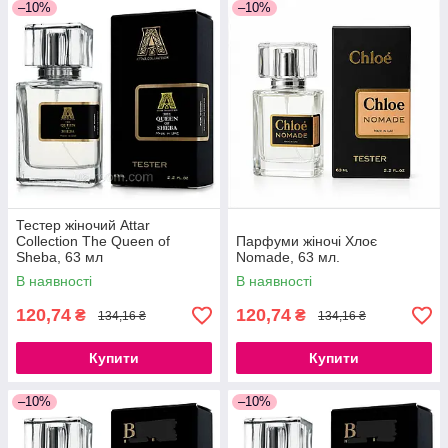
–10%
–10%
Тестер жіночий Attar
Collection The Queen of
Парфуми жіночі Хлоє
Sheba, 63 мл
Nomade, 63 мл.
В наявності
В наявності
120,74
120,74
₴
₴
134,16 ₴
134,16 ₴
Купити
Купити
–10%
–10%