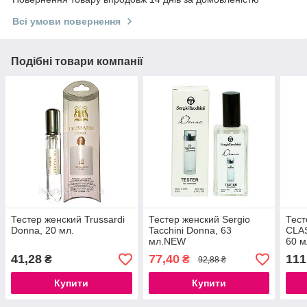
Всі умови повернення
Подібні товари компанії
Тестер женский Trussardi
Тестер женский Sergio
Тест
Donna, 20 мл.
Tacchini Donna, 63
CLAS
мл.NEW
60 м
41,28
77,40
111
₴
₴
92,88 ₴
Купити
Купити