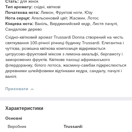
Стать:
для жінок
Тип аромату:
східні, квіткові
Початкова нота:
Лимон, Фруктові ноти, Юзу
Нота серця:
Апельсиновий цвіт, Жасмин, Лотос
Кінцева нота:
Ваніль, Вирджинийский кедр, Листя пачулі,
Сандалове дерево
Східно-квітковий аромат Trussardi Donna створений на честь
святкування 100-річної річниці будинку Trussardi. Елегантна і
чуттєва, розкішна квіткова композиція відкривається
цитрусово-фруктовий міксом з лимона-амальфі, бергамоту і
заморожених фруктів. Квіткове пахощі африканського
флердоранжу, білого лотоса, жасмину-самбак підкреслюється
деревними шлейфовими відтінками кедра, сандалу, пачулі і
ванілі.
Приховати
Характеристики
Основні
Виробник
Trussardi