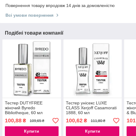
Повернення товару впродовж 14 днів за домовленістю
Всі умови повернення
Подібні товари компанії
Тестер DUTYFREE
Тестер унісекс LUXE
Тес
жіночий Byredo
CLASS Xerjoff Casamorati
жіно
Bibliotheque, 60 мл
1888, 60 мл
& Bl
100,88
100,62
101
₴
₴
109,65 ₴
111,80 ₴
Купити
Купити