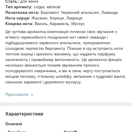
Стать:
для жінок
Тип аромату:
східні, квіткові
Початкова нота:
Бергамот, Червоний апельсин, Лаванда
Нота серця:
Жасмин, Кориця, Лакриця
Кінцева нота:
Ваніль, Карамель, Мускус
Ця чуттєва ароматна композиція починає своє звучання з
м'якого гармонійного поєднання нот свіжої лаванди і
підбадьорливого червоного апельсина, приправлених
солодкою терпкістю бергамоту. Пізніше в гру вступають ноти
теплою кориці і крихкого жасмину, що надають парфуму
насиченість і привабливу витонченість. Ця ароматна феєрія
неспішно змінюється тонким звучанням пряного,
солодкуватого лакричника, а він в свою чергу поступається
місцем легкому, п'янкому шлейфу, витканим з пудрової ванілі,
смачною карамелі і деревного мускусу.
Приховати
Характеристики
Основні
Виробник
Xerjoff