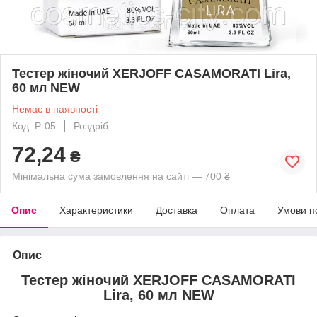
Тестер жіночий XERJOFF CASAMORATI Lira,
60 мл NEW
Немає в наявності
Код: P-05
Роздріб
72,24
₴
Мінімальна сума замовлення на сайті — 700 ₴
Опис
Характеристики
Доставка
Оплата
Умови п
Опис
Тестер жіночий XERJOFF CASAMORATI
Lira, 60 мл
NEW