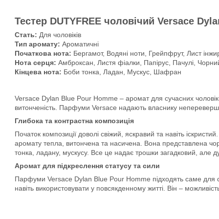
Тестер DUTYFREE чоловічий Versace Dyla
Стать:
Для чоловіків
Тип аромату:
Ароматичні
Початкова нота:
Бергамот, Водяні ноти, Грейпфрут, Лист інжи
Нота серця:
Амброксан, Листя фіалки, Папірус, Пачулі, Чорни
Кінцева нота:
Боби тонка, Ладан, Мускус, Шафран
Versace Dylan Blue Pour Homme – аромат для сучасних чоловіків
витонченість. Парфуми Versace надають власнику непереверш
Глибока та контрастна композиція
Початок композиції доволі свіжий, яскравий та навіть іскрист
аромату тепла, витончена та насичена. Вона представлена чо
тонка, ладану, мускусу. Все це надає трошки загадковий, але
Аромат для підкреслення статусу та сили
Парфуми Versace Dylan Blue Pour Homme підходять саме для суча
навіть використовувати у повсякденному житті. Він – можливіст