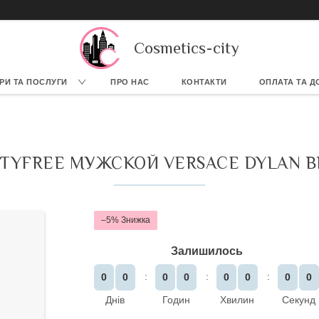
Cosmetics-city
РИ ТА ПОСЛУГИ
ПРО НАС
КОНТАКТИ
ОПЛАТА ТА Д
TYFREE МУЖСКОЙ VERSACE DYLAN BL
–5%
Залишилось
0
0
0
0
0
0
0
0
Днів
Годин
Хвилин
Секунд