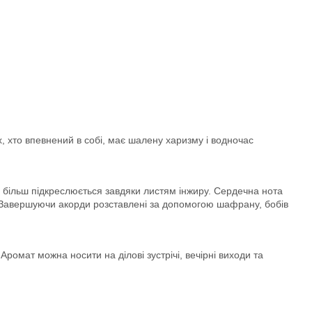
х, хто впевнений в собі, має шалену харизму і водночас
ще більш підкреслюється завдяки листям інжиру. Сердечна нота
 Завершуючи акорди розставлені за допомогою шафрану, бобів
ромат можна носити на ділові зустрічі, вечірні виходи та